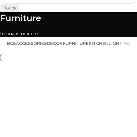
Поиск
Furniture
Главная
Furniture
ВСЕ
ACCESSORIES
DECOR
FURNITURE
KITCHEN
LIGHTING
Furniture
Netus eu mollis hac dignis
Furniture
A lacus bibendum pulvinar