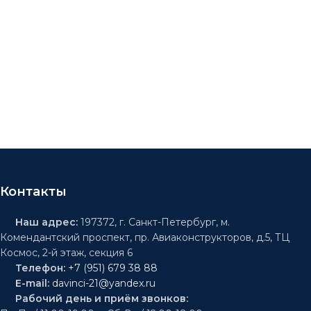
Контакты
Наш адрес:
197372, г. Санкт-Петербург, м.
Комендантский проспект, пр. Авиаконструкторов, д.5, ТЦ
Космос, 2-й этаж, секция 6
Телефон:
+7 (951) 679 38 88
E-mail:
davinci-21@yandex.ru
Рабочий день и приём звонков: