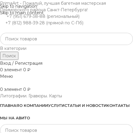
PrimaArt - Пожалуй, лучшая багетная мастерская
Skip to navigation
Приморского района Санкт-Петербурга!
Skip to main content
+7 (951) 679-38-88 (региональный)
+7 (812) 988-39-28 (прямой по С-Пб)
В категории
Поиск
Вход / Регистрация
0
элемент
0
₽
Меню
0
элемент
0
₽
Литографии. Гравюры. Карты
ГЛАВНАЯ
О КОМПАНИИ
УСЛУГИ
СТАТЬИ И НОВОСТИ
КОНТАКТЫ
МЫ НА АВИТО