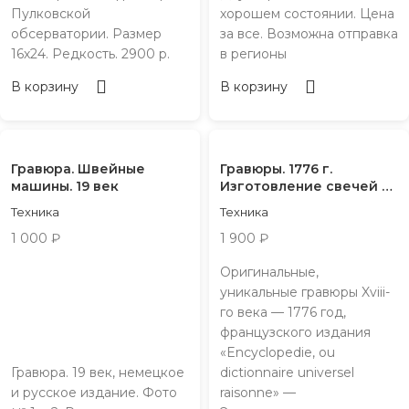
Пулковской
хорошем состоянии. Цена
обсерватории. Размер
за все. Возможна отправка
16х24. Редкость. 2900 р.
в регионы
В корзину
В корзину
Гравюра. Швейные
Гравюры. 1776 г.
машины. 19 век
Изготовление свечей и
воска
Техника
Техника
1 000
₽
1 900
₽
Оригинальные,
уникальные гравюры Xviii-
го века — 1776 год,
французского издания
«Encyclopedie, ou
Гравюра. 19 век, немецкое
dictionnaire universel
и русское издание. Фото
raisonne» —