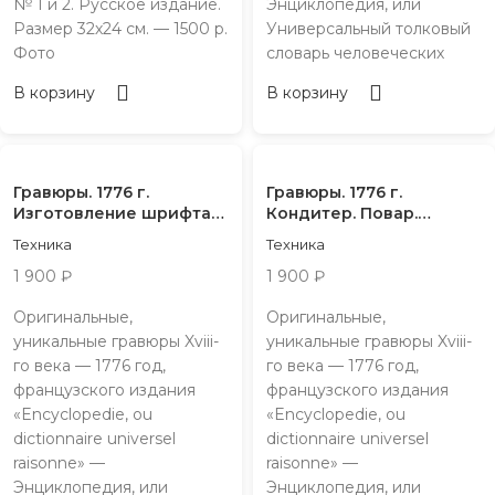
№ 1 и 2. Русское издание.
Энциклопедия, или
Размер 32х24 см. — 1500 р.
Универсальный толковый
Фото
словарь человеческих
В корзину
В корзину
Гравюры. 1776 г.
Гравюры. 1776 г.
Изготовление шрифта
Кондитер. Повар.
для печати
Пекарь 18го века
Техника
Техника
1 900
₽
1 900
₽
Оригинальные,
Оригинальные,
уникальные гравюры Xviii-
уникальные гравюры Xviii-
го века — 1776 год,
го века — 1776 год,
французского издания
французского издания
«Encyclopedie, ou
«Encyclopedie, ou
dictionnaire universel
dictionnaire universel
raisonne» —
raisonne» —
Энциклопедия, или
Энциклопедия, или