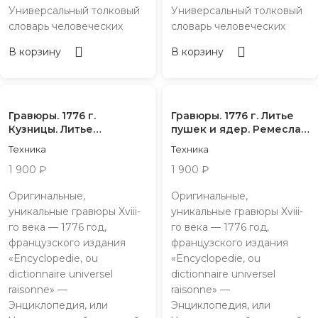
Универсальный толковый
Универсальный толковый
словарь человеческих
словарь человеческих
В корзину
В корзину
Гравюры. 1776 г.
Гравюры. 1776 г. Литье
Кузницы. Литье
пушек и ядер. Ремесла.
колоколов
Ч3
Техника
Техника
1 900
₽
1 900
₽
Оригинальные,
Оригинальные,
уникальные гравюры Xviii-
уникальные гравюры Xviii-
го века — 1776 год,
го века — 1776 год,
французского издания
французского издания
«Encyclopedie, ou
«Encyclopedie, ou
dictionnaire universel
dictionnaire universel
raisonne» —
raisonne» —
Энциклопедия, или
Энциклопедия, или