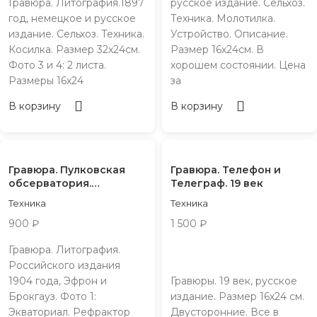
Гравюра. Литография.1897
русское издание. Сельхоз.
год, немецкое и русское
Техника. Молотилка.
издание. Сельхоз. Техника.
Устройство. Описание.
Косилка. Размер 32х24см.
Размер 16х24см. В
Фото 3 и 4: 2 листа.
хорошем состоянии. Цена
Размеры 16х24
за
В корзину
В корзину
Гравюра. Пулковская
Гравюра. Телефон и
обсерватория.
Телеграф. 19 век
Телескоп. 19 век
Техника
Техника
900
₽
1 500
₽
Гравюра. Литография.
Российского издания
1904 года, Эфрон и
Гравюры. 19 век, русское
Брокгауз. Фото 1:
издание. Размер 16х24 см.
Экваториал. Рефрактор
Двусторонние. Все в