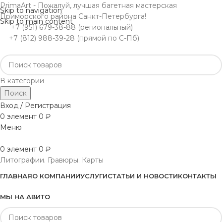
PrimaArt - Пожалуй, лучшая багетная мастерская
Skip to navigation
Приморского района Санкт-Петербурга!
Skip to main content
+7 (951) 679-38-88 (региональный)
+7 (812) 988-39-28 (прямой по С-Пб)
В категории
Поиск
Вход / Регистрация
0
элемент
0
₽
Меню
0
элемент
0
₽
Литографии. Гравюры. Карты
ГЛАВНАЯ
О КОМПАНИИ
УСЛУГИ
СТАТЬИ И НОВОСТИ
КОНТАКТЫ
МЫ НА АВИТО