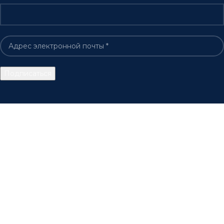
© PicMarket - 2016-2025 | Копирование материалов без
указания (адреса) сайта запрещено.
Магазин
0
элемент
Заказ
Мой аккаунт