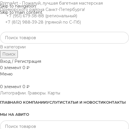
PrimaArt - Пожалуй, лучшая багетная мастерская
Skip to navigation
Приморского района Санкт-Петербурга!
Skip to main content
+7 (951) 679-38-88 (региональный)
+7 (812) 988-39-28 (прямой по С-Пб)
В категории
Поиск
Вход / Регистрация
0
элемент
0
₽
Меню
0
элемент
0
₽
Литографии. Гравюры. Карты
ГЛАВНАЯ
О КОМПАНИИ
УСЛУГИ
СТАТЬИ И НОВОСТИ
КОНТАКТЫ
МЫ НА АВИТО