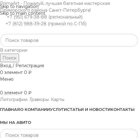
PrimaArt - Пожалуй, лучшая багетная мастерская
Skip to navigation
Приморского района Санкт-Петербурга!
Skip to main content
+7 (951) 679-38-88 (региональный)
+7 (812) 988-39-28 (прямой по С-Пб)
В категории
Поиск
Вход / Регистрация
0
элемент
0
₽
Меню
0
элемент
0
₽
Литографии. Гравюры. Карты
ГЛАВНАЯ
О КОМПАНИИ
УСЛУГИ
СТАТЬИ И НОВОСТИ
КОНТАКТЫ
МЫ НА АВИТО