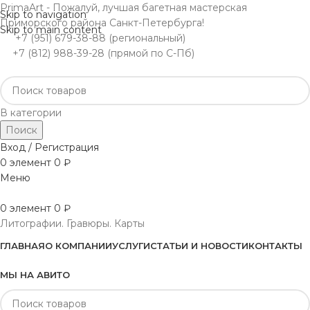
PrimaArt - Пожалуй, лучшая багетная мастерская
Skip to navigation
Приморского района Санкт-Петербурга!
Skip to main content
+7 (951) 679-38-88 (региональный)
+7 (812) 988-39-28 (прямой по С-Пб)
В категории
Поиск
Вход / Регистрация
0
элемент
0
₽
Меню
0
элемент
0
₽
Литографии. Гравюры. Карты
ГЛАВНАЯ
О КОМПАНИИ
УСЛУГИ
СТАТЬИ И НОВОСТИ
КОНТАКТЫ
МЫ НА АВИТО