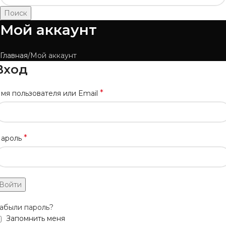
Поиск
Мой аккаунт
Главная
Мой аккаунт
Вход
*
мя пользователя или Email
*
ароль
Войти
абыли пароль?
Запомнить меня