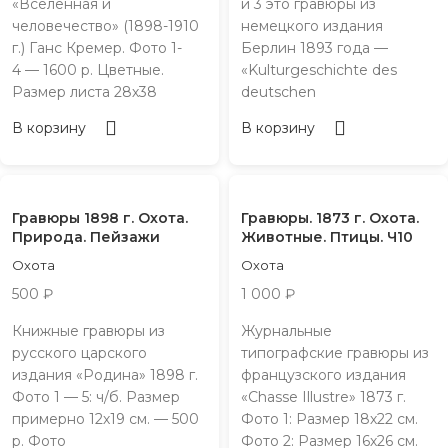
«Вселенная и
и 3 это гравюры из
человечество» (1898-1910
немецкого издания
г.) Ганс Кремер. Фото 1-
Берлин 1893 года —
4 — 1600 р. Цветные.
«Kulturgeschichte des
Размер листа 28х38
deutschen
В корзину
В корзину
Гравюры 1898 г. Охота.
Гравюры. 1873 г. Охота.
Природа. Пейзажи
Животные. Птицы. Ч10
Охота
Охота
500
₽
1 000
₽
Книжные гравюры из
Журнальные
русского царского
типографские гравюры из
издания «Родина» 1898 г.
французского издания
Фото 1 — 5: ч/б. Размер
«Chasse Illustre» 1873 г.
примерно 12х19 см. — 500
Фото 1: Размер 18х22 см.
р. Фото
Фото 2: Размер 16х26 см.