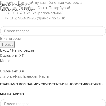
PrimaArt - Пожалуй, лучшая багетная мастерская
Skip to navigation
Приморского района Санкт-Петербурга!
Skip to main content
+7 (951) 679-38-88 (региональный)
+7 (812) 988-39-28 (прямой по С-Пб)
В категории
Поиск
Вход / Регистрация
0
элемент
0
₽
Меню
0
элемент
0
₽
Литографии. Гравюры. Карты
ГЛАВНАЯ
О КОМПАНИИ
УСЛУГИ
СТАТЬИ И НОВОСТИ
КОНТАКТЫ
МЫ НА АВИТО