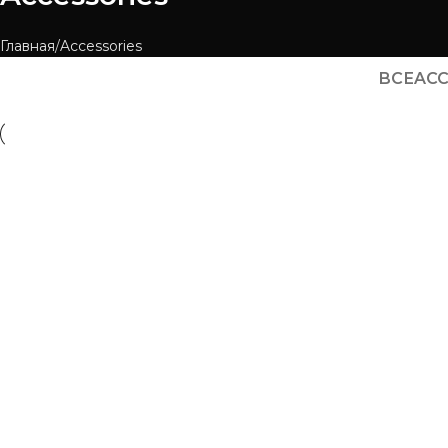
Главная
Accessories
ВСЕ
ACC
Accessories
Ac
Imperdiet mauris a nontin
P