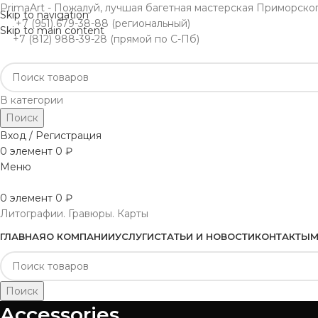
PrimaArt - Пожалуй, лучшая багетная мастерская Приморско
Skip to navigation
+7 (951) 679-38-88 (региональный)
Skip to main content
+7 (812) 988-39-28 (прямой по С-Пб)
В категории
Поиск
Вход / Регистрация
0
элемент
0
₽
Меню
0
элемент
0
₽
Литографии. Гравюры. Карты
ГЛАВНАЯ
О КОМПАНИИ
УСЛУГИ
СТАТЬИ И НОВОСТИ
КОНТАКТЫ
М
Поиск
Accessories