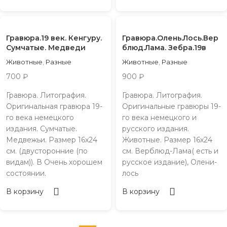
Гравюра.19 век. Кенгуру.
Гравюра.Олень.Лось.Вер
Сумчатые. Медведи
блюд.Лама. Зебра.19в
Животные
,
Разные
Животные
,
Разные
700
₽
900
₽
Гравюра. Литография.
Гравюра. Литография.
Оригинальная гравюра 19-
Оригинальные гравюры 19-
го века немецкого
го века немецкого и
издания. Сумчатые.
русского издания.
Медвежьи. Размер 16х24
Животные. Размер 16х24
см. (двусторонние (по
см. Верблюд-Лама( есть и
видам)). В Очень хорошем
русское издание), Олени-
состоянии.
лось
В корзину
В корзину