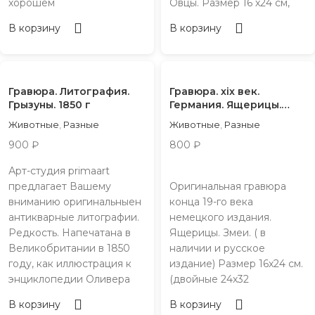
хорошем
Овцы. Размер 16 х24 см,
В корзину
В корзину
Гравюра. Литография.
Гравюра. хiх век.
Грызуны. 1850 г
Германия. Ящерицы.
Змеи
Животные
,
Разные
Животные
,
Разные
900
₽
800
₽
Арт-студия primaart
предлагает Вашему
Оригинальная гравюра
вниманию оригинальныен
конца 19-го века
антикварные литографии.
немецкого издания.
Редкость. Напечатана в
Ящерицы. Змеи. ( в
Великобритании в 1850
наличии и русское
году, как иллюстрация к
издание) Размер 16х24 см.
энциклопедии Оливера
(двойные 24х32
В корзину
В корзину