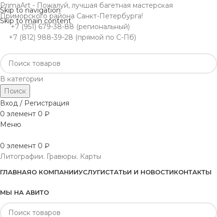
PrimaArt - Пожалуй, лучшая багетная мастерская
Skip to navigation
Приморского района Санкт-Петербурга!
Skip to main content
+7 (951) 679-38-88 (региональный)
+7 (812) 988-39-28 (прямой по С-Пб)
В категории
Поиск
Вход / Регистрация
0
элемент
0
₽
Меню
0
элемент
0
₽
Литографии. Гравюры. Карты
ГЛАВНАЯ
О КОМПАНИИ
УСЛУГИ
СТАТЬИ И НОВОСТИ
КОНТАКТЫ
МЫ НА АВИТО