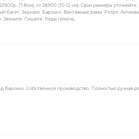
т 22900р. (7-8см), от 28900 (10-12 см). Свои размеры уточняй
й багет. Зеркало. Барокко. Винтажные рамы. Ретро. Антиквари
о. Звонитe. Пишите. Рады помочь.
од барокко. Собственное производство. Полностью ручная р