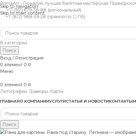
PrimaArt - Пожалуй, лучшая багетная мастерская Приморско
Skip to navigation
+7 (951) 679-38-88 (региональный)
Skip to main content
+7 (812) 988-39-28 (прямой по С-Пб)
В категории
Поиск
Вход / Регистрация
0
элемент
0
₽
Меню
0
элемент
0
₽
Литографии. Гравюры. Карты
ГЛАВНАЯ
О КОМПАНИИ
УСЛУГИ
СТАТЬИ И НОВОСТИ
КОНТАКТЫ
М
Поиск