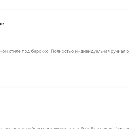
ые
инном стиле под барокко. Полностью индивидуальная ручная 
старинном музейном винтажном стиле 18го 19го веков. Исклю