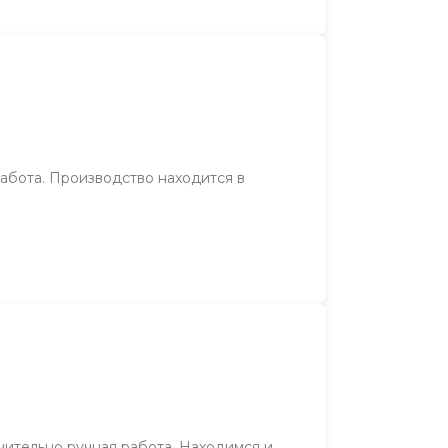
работа. Производство находится в
чительно ручная работа. Находимся и