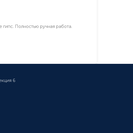
 гипс. Полностью ручная работа.
екция 6