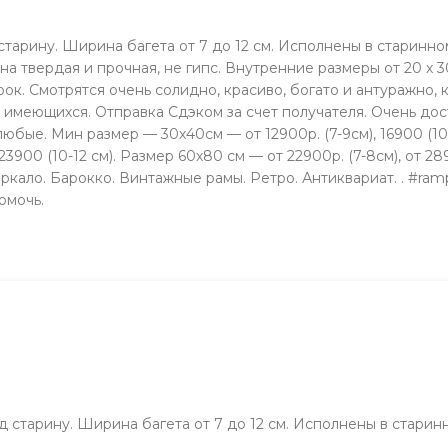
старину. Ширина багета от 7 до 12 см. Исполнены в старинно
а твердая и прочная, не гипс. Внутренние размеры от 20 х 3
к. Смотрятся очень солидно, красиво, богато и антуражно, 
 имеющихся. Отправка Сдэком за счет получателя. Очень до
ые. Мин размер — 30х40см — от 12900р. (7-9см), 16900 (10-1
 23900 (10-12 см). Размер 60х80 см — от 22900р. (7-8см), от 2
ркало. Барокко. Винтажные рамы. Ретро. Антиквариат. . #ramp
омочь.
д старину. Ширина багета от 7 до 12 см. Исполнены в старин