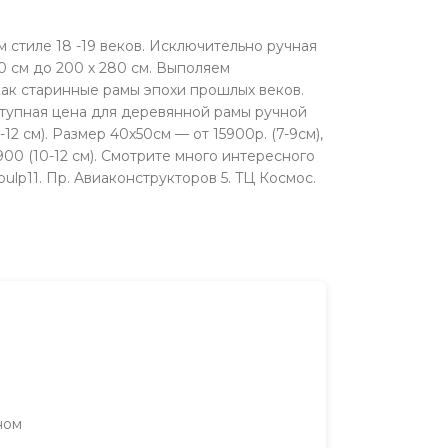
м стиле 18 -19 веков. Исключительно ручная
0 см до 200 х 280 см. Выполяем
как старинные рамы эпохи прошлых веков.
ступная цена для деревянной рамы ручной
2 см). Размер 40х50см — от 15900р. (7-9см),
8900 (10-12 см). Смотрите много интересного
ulp11. Пр. Aвиаконструкторов 5. TЦ Космос.
ном