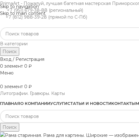
PrimaArt - Пожалуй, лучшая багетная мастерская Приморско
Skip to navigation
+7 (951) 679-38-88 (региональный)
Skip to main content
+7 (812) 988-39-28 (прямой по С-Пб)
В категории
Поиск
Вход / Регистрация
0
элемент
0
₽
Меню
0
элемент
0
₽
Литографии. Гравюры. Карты
ГЛАВНАЯ
О КОМПАНИИ
УСЛУГИ
СТАТЬИ И НОВОСТИ
КОНТАКТЫ
М
Поиск