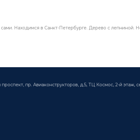
сами. Находимся в Санкт-Петербурге. Дерево с лепниной. Не
 проспект, пр. Авиаконструкторов, д.5, ТЦ Космос, 2-й этаж, с