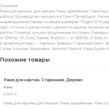
Описание
Рама для картины, для зеркала. Рамы деревянные. Рама под 
работа. Производство находится в Санкт-Петербурге. Лепнин
индивидуальные заказы по вашим размерам. Подвес В Подаро
Цвет, оттенки и декор можно сделать по вашему желанию из
работы. Пожалуй, лучшее предложение по стране. Размеры люб
от 19900р. (10-12см). Размер 50х60см — от 18900р. (7-9см), от
в профиле primaart. — Картины. Гравюра. Старинный багет. Зе
2 этаж. 6 секция. Ежeдневно. Звонитe Пишите. Рады будeм п
Похожие товары
Рама для картин. Старинная. Дерево
Рамы
4 500
₽
Рама для картины, для зеркала. Рамы деревянные. Рама по