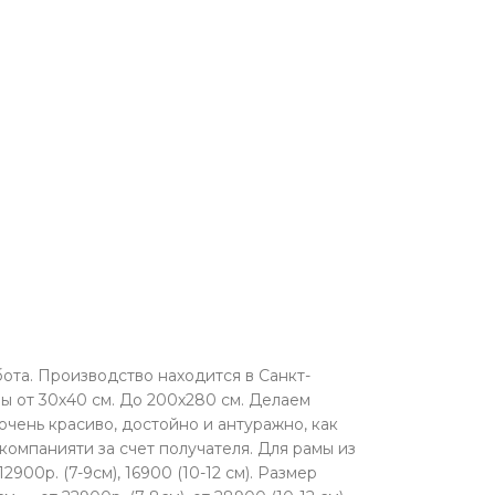
ота. Производство находится в Санкт-
ы от 30х40 см. До 200х280 см. Делаем
чень красиво, достойно и антуражно, как
компанияти за счет получателя. Для рамы из
00р. (7-9см), 16900 (10-12 см). Размер