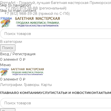
PrimaArt - Пожалуй, лучшая багетная мастерская Приморско
Skip to navigation
+7 (951) 679-38-88 (региональный)
Skip to main content
+7 (812) 988-39-28 (прямой по С-Пб)
В категории
Поиск
Вход / Регистрация
0
элемент
0
₽
Меню
0
элемент
0
₽
Литографии. Гравюры. Карты
ГЛАВНАЯ
О КОМПАНИИ
УСЛУГИ
СТАТЬИ И НОВОСТИ
КОНТАКТЫ
М