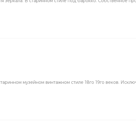
ля зеркала. В старинном стиле под барокко. Собственное пр
старинном музейном винтажном стиле 18го 19го веков. Исклю