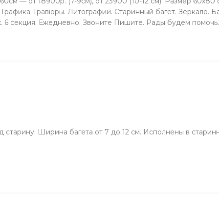
60см — от 18900р. (7-9см), от 23900 (10-12 см). Размер 60х80 с
Графика. Гравюры. Литографии. Старинный багет. Зеркало. Ба
ж. 6 секция. Ежeдневно. Звонитe Пишите. Рады будeм помочь.
д старину. Ширина багета от 7 до 12 см. Исполнены в старин