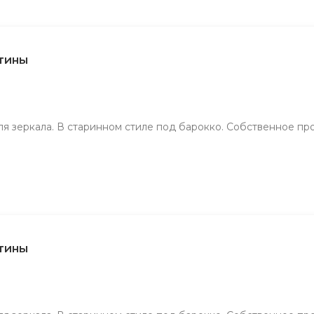
ртины
ля зеркала. В старинном стиле под барокко. Собственное пр
ртины