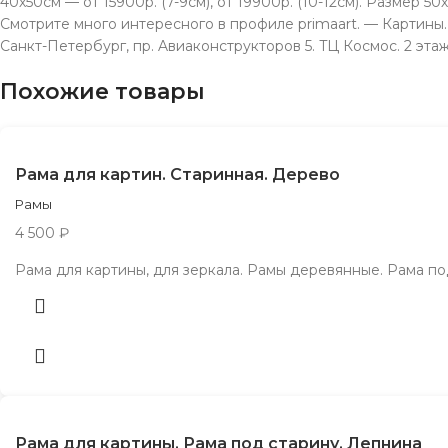
40х50см — от 15900р. (7-9см), от 19900р. (10-12см). Размер 50х
Смотрите много интересного в профиле primaart. — Картины. 
Санкт-Петербург, пр. Aвиаконструкторов 5. TЦ Космос. 2 эта
Похожие товары
Рама для картин. Старинная. Дерево
Рамы
4 500
₽
Рама для картины, для зеркала. Рамы деревянные. Рама по
Рама для картины. Рама под старину. Лепнина