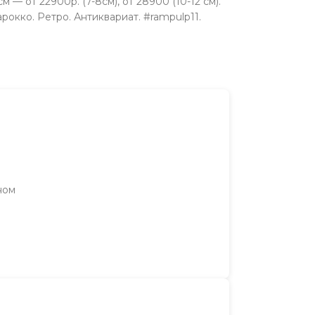
м — от 22900р. (7-8см), от 28900 (10-12 см).
рокко. Ретро. Антиквариат. #rampulp11.
ном