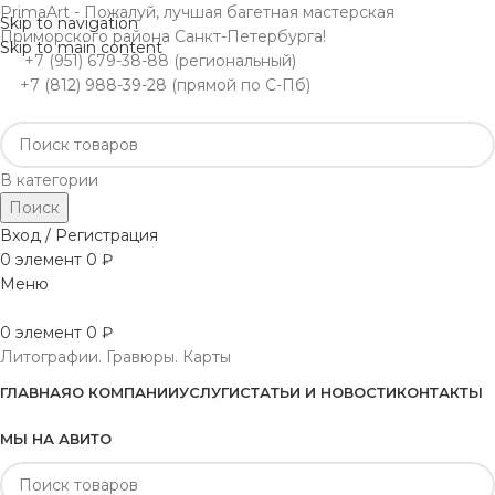
PrimaArt - Пожалуй, лучшая багетная мастерская
Skip to navigation
Приморского района Санкт-Петербурга!
Skip to main content
+7 (951) 679-38-88 (региональный)
+7 (812) 988-39-28 (прямой по С-Пб)
В категории
Поиск
Вход / Регистрация
0
элемент
0
₽
Меню
0
элемент
0
₽
Литографии. Гравюры. Карты
ГЛАВНАЯ
О КОМПАНИИ
УСЛУГИ
СТАТЬИ И НОВОСТИ
КОНТАКТЫ
МЫ НА АВИТО