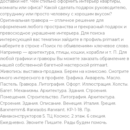
доставки нет. Чем стильно оформить интерьер квартиры,
комнаты или офиса? Какой сделать подарок руководителю,
сотруднику или просто человеку с хорошим вкусом?
Оригинальная гравюра — отличное решение для
оформления любого пространства и прекрасный подарок и
превосходное украшение интерьера. Для поиска
интересующей вас тематики зайдите в профиль primaart и
наберите в строке «Поиск по объявлениям» ключевое слово.
Например — архитектура, птицы, кошки, корабли и т. П. Для
любой графики и гравюры Вы можете заказать обрамление в
нашей собственной багетной мастерской primaart.
Живопись: выставка-продажа. Берем на комиссию. Смотрите
много интересного в профиле. Графика. Акварель. Масло.
Пастель. Гравюра. Литография. Офорт. Иллюстрация. Холсты.
Багет. Механизмы. Архитектура. Здания. Строения.
Помещения. Строительство. Литография. Архитектура.
Строения. Здания. Описание. Венеция. Италия. Греция.
&arxnemm& #аrхraobs #аrхraint. КР-1-18. Пр.
Aвиаконструкторов 5. TЦ Космос. 2 этаж. 6 секция.
Ежeдневно. Звонитe Пишите. Рады будeм помочь.