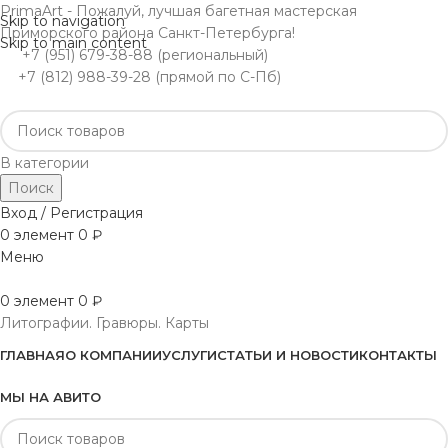
PrimaArt - Пожалуй, лучшая багетная мастерская
Skip to navigation
Приморского района Санкт-Петербурга!
Skip to main content
+7 (951) 679-38-88 (региональный)
+7 (812) 988-39-28 (прямой по С-Пб)
В категории
Поиск
Вход / Регистрация
0
элемент
0
₽
Меню
0
элемент
0
₽
Литографии. Гравюры. Карты
ГЛАВНАЯ
О КОМПАНИИ
УСЛУГИ
СТАТЬИ И НОВОСТИ
КОНТАКТЫ
МЫ НА АВИТО