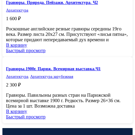
Гравюры. Природа. Пейзажи. Архитектура. Ч2
Архитектура
1 600
₽
Роскошные английские резные гравюры середины 19го
века. Размер листа 20х27 см. Присутствуют «лисья пятна»,
которые придают непередаваемый дух времени и
В корзину
Быстрый просмотр
Гравюры.1900г. Париж. Всемирная выставка.Ч1
Архитектура
,
Архитектура зарубежная
2 300
₽
Гpaвюры. Павильоны разных стран на Парижской
всемирной выставке 1900 г. Редкость. Pазмeр 26×36 см.
Цeнa зa 1 шт. Возможна доставка
В корзину
Быстрый просмотр