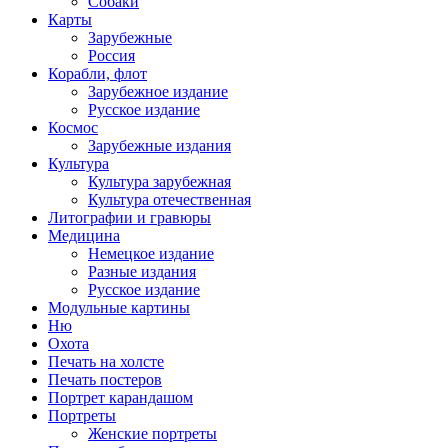
Собаки
Карты
Зарубежные
Россия
Корабли, флот
Зарубежное издание
Русское издание
Космос
Зарубежные издания
Культура
Культура зарубежная
Культура отечественная
Литографии и гравюры
Медицина
Немецкое издание
Разные издания
Русское издание
Модульные картины
Ню
Охота
Печать на холсте
Печать постеров
Портрет карандашом
Портреты
Женские портреты