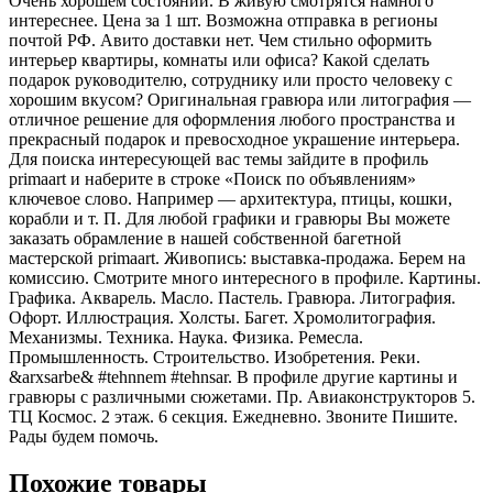
Очень хорошем состоянии. В живую смотрятся намного
интереснее. Цена за 1 шт. Возможна отправка в регионы
почтой РФ. Авито доставки нет. Чем стильно оформить
интерьер квартиры, комнаты или офиса? Какой сделать
подарок руководителю, сотруднику или просто человеку с
хорошим вкусом? Оригинальная гравюра или литография —
отличное решение для оформления любого пространства и
прекрасный подарок и превосходное украшение интерьера.
Для поиска интересующей вас темы зайдите в профиль
primaart и наберите в строке «Поиск по объявлениям»
ключевое слово. Например — архитектура, птицы, кошки,
корабли и т. П. Для любой графики и гравюры Вы можете
заказать обрамление в нашей собственной багетной
мастерской primaart. Живопись: выставка-продажа. Берем на
комиссию. Смотрите много интересного в профиле. Картины.
Графика. Акварель. Масло. Пастель. Гравюра. Литография.
Офорт. Иллюстрация. Холсты. Багет. Хромолитография.
Механизмы. Техника. Наука. Физика. Ремесла.
Промышленность. Строительство. Изобретения. Реки.
&arxsarbe& #tehnnem #tehnsar. В профиле другие картины и
гравюры с различными сюжетами. Пр. Aвиаконструкторов 5.
TЦ Космос. 2 этаж. 6 секция. Ежeдневно. Звонитe Пишите.
Рады будeм помочь.
Похожие товары