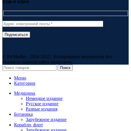
Будь в курсе
© PicMarket - 2016-2025 | Копирование материалов без
указания (адреса) сайта запрещено.
Поиск
Меню
Категории
Медицина
Немецкое издание
Русское издание
Разные издания
Ботаника
Зарубежное издание
Корабли, флот
Зарубежное издание