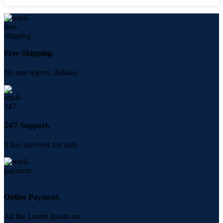
Free Shipping.
No one rejects, dislikes.
24/7 Support.
It has survived not only.
Online Payment.
All the Lorem Ipsum on.