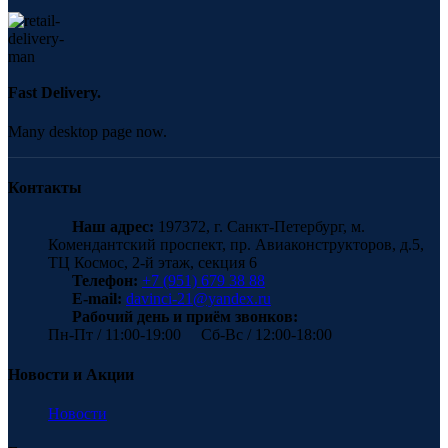
Fast Delivery.
Many desktop page now.
Контакты
Наш адрес:
197372, г. Санкт-Петербург, м.
Комендантский проспект, пр. Авиаконструкторов, д.5,
ТЦ Космос, 2-й этаж, секция 6
Телефон:
+7 (951) 679 38 88
E-mail:
davinci-21@yandex.ru
Рабочий день и приём звонков:
Пн-Пт / 11:00-19:00 Сб-Вс / 12:00-18:00
Новости и Акции
Новости