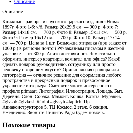
Описание
Животные.
Рыбы.
Описание
Птицы
Книжные гравюры из русского царского издания «Нива»
1897г. Фото 1-6: ч/б. Размер 20х29.5 см. — 900 р. Фото 7:
Размер 14х18 см. — 700 р. Фото 8: Размер 15х11 см. — 500 р.
Фото 9: Размер 16х12 см. — 700 р. Фото 10: Размер 17х14
см. — 700 р. Цена за 1 шт. Возможна отправка (при заказе от
1000 р.) в регионы почтой РФ заказным письмом в жесткой
упаковке — от 300 р. Авито доставки нет. Чем стильно
оформить интерьер квартиры, комнаты или офиса? Какой
сделать подарок руководителю, сотруднику или просто
человеку с хорошим вкусом? Оригинальная гравюра или
литография — отличное решение для оформления любого
пространства и прекрасный подарок и превосходное
украшение интерьера. Смотрите много интересного в
профиле primaart. Литография. Иллюстрация. Лошадь. Быт.
Деревня. Слон. Собака. Мамонт. Кошка. Котята. Муравьи.
#givsob #givkosh #faribi #givsyh #faptich. Пр.
Aвиаконструкторов 5. TЦ Космос. 2 этаж. 6 секция.
Ежeдневно. Звонитe Пишите. Рады будeм помочь.
Похожие товары