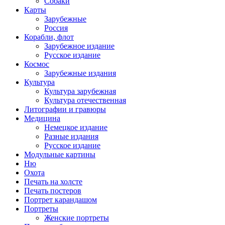
Собаки
Карты
Зарубежные
Россия
Корабли, флот
Зарубежное издание
Русское издание
Космос
Зарубежные издания
Культура
Культура зарубежная
Культура отечественная
Литографии и гравюры
Медицина
Немецкое издание
Разные издания
Русское издание
Модульные картины
Ню
Охота
Печать на холсте
Печать постеров
Портрет карандашом
Портреты
Женские портреты