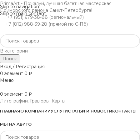
PrimaArt - Пожалуй, лучшая багетная мастерская
Skip to navigation
Приморского района Санкт-Петербурга!
Skip to main content
+7 (951) 679-38-88 (региональный)
+7 (812) 988-39-28 (прямой по С-Пб)
В категории
Поиск
Вход / Регистрация
0
элемент
0
₽
Меню
0
элемент
0
₽
Литографии. Гравюры. Карты
ГЛАВНАЯ
О КОМПАНИИ
УСЛУГИ
СТАТЬИ И НОВОСТИ
КОНТАКТЫ
МЫ НА АВИТО