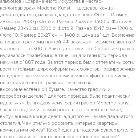
альбомов «Современного искусства в мастер-
ксилогравюрах» Moderne Kunst — шедевры конца
девятнадцатого, начала двадцатого века. Фото 1: Размер
28х40 см. 2900 р Фото 2: Размер 21х25 см. 1400 р. Фото 3-8:
Размер 28х40 см. 2200 р. Фото 9: Размер 15х17 см — 1200 р.
Фото 10: Размер 20х27 см — 1400 р. Цена за 1 шт. Возможна
отправка в регионы почтой РФ заказным письмом в жесткой
упаковке — от 300 р. Авито доставки нет. Собрание гравюр
издавалось поальбомно в течении длительного периода
начиная с 1887 года. За этот период были отпечатаны сотни
восхитительных широкоформатных сюжетов, гравированных
на дереве лучшими мастерами ксилографии, в том числе,
некоторые в цвете. Гравюры печатали на
высококачественной бумаге. Качество графики и
проработки деталей для того периода, было практически
идеальным. Благодаря чему, серия гравюр Moderne Kunst
является одним из самых роскошных проектов в мире,
выпущенных в конце девятнадцатого — начале двадцатого
столетия. Чем стильно оформить интерьер квартиры,
комнаты или офиса? Какой сделать подарок руководителю,
сотруднику или просто человеку с хорошим вкусом?