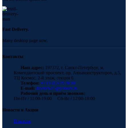
Fast Delivery.
Many desktop page now.
Контакты
Наш адрес:
197372, г. Санкт-Петербург, м.
Комендантский проспект, пр. Авиаконструкторов, д.5,
ТЦ Космос, 2-й этаж, секция 6
Телефон:
+7 (951) 679 38 88
E-mail:
davinci-21@yandex.ru
Рабочий день и приём звонков:
Пн-Пт / 11:00-19:00 Сб-Вс / 12:00-18:00
Новости и Акции
Новости