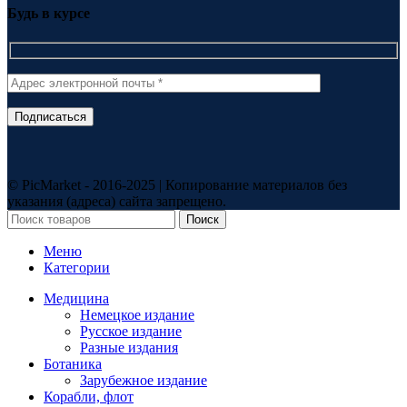
Будь в курсе
© PicMarket - 2016-2025 | Копирование материалов без
указания (адреса) сайта запрещено.
Поиск
Меню
Категории
Медицина
Немецкое издание
Русское издание
Разные издания
Ботаника
Зарубежное издание
Корабли, флот