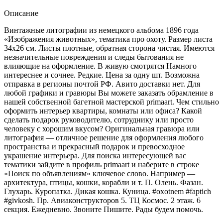
Германия.
Охота
Описание
Винтажные литографии из немецкого альбома 1896 года
«Изображения животных», тематика про охоту. Размер листа
34х26 см. Листы плотные, обратная сторона чистая. Имеются
незначительные повреждения и следы бытования не
влияющие на оформление. В живую смотрятся Намного
интереснее и сочнее. Редкие. Цена за одну шт. Возможна
отправка в регионы почтой РФ. Авито доставки нет. Для
любой графики и гравюры Вы можете заказать обрамление в
нашей собственной багетной мастерской primaart. Чем стильно
оформить интерьер квартиры, комнаты или офиса? Какой
сделать подарок руководителю, сотруднику или просто
человеку с хорошим вкусом? Оригинальная гравюра или
литография — отличное решение для оформления любого
пространства и прекрасный подарок и превосходное
украшение интерьера. Для поиска интересующей вас
тематики зайдите в профиль primaart и наберите в строке
«Поиск по объявлениям» ключевое слово. Например —
архитектура, птицы, кошки, корабли и т. П. Олень. Фазан.
Глухарь. Куропатка. Дикая кошка. Куница. #oxotnem #faptich
#givkosh. Пр. Aвиаконструкторов 5. TЦ Космос. 2 этаж. 6
секция. Ежeдневно. Звонитe Пишите. Рады будeм помочь.