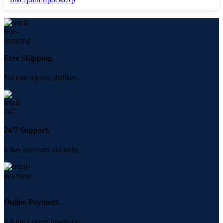
Free Shipping.
No one rejects, dislikes.
24/7 Support.
It has survived not only.
Online Payment.
All the Lorem Ipsum on.