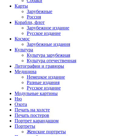
Собаки
Карты
Зарубежные
Россия
Корабли, флот
Зарубежное издание
Русское издание
Космос
Зарубежные издания
Культура
Культура зарубежная
Культура отечественная
Литографии и гравюры
Медицина
Немецкое издание
Разные издания
Русское издание
Модульные картины
Ню
Охота
Печать на холсте
Печать постеров
Портрет карандашом
Портреты
Женские портреты