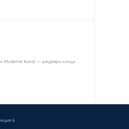
х» Moderne Kunst — шедевры конца
екция 6