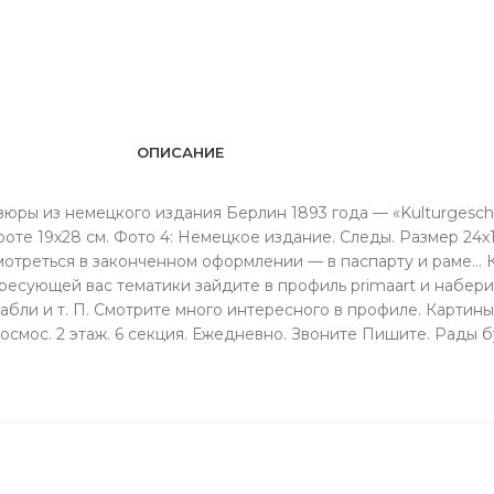
ОПИСАНИЕ
вюры из немецкого издания Берлин 1893 года — «Kulturgeschi
ороте 19х28 см. Фото 4: Немецкое издание. Следы. Размер 24х1
мотреться в законченном оформлении — в паспарту и раме… 
ресующей вас тематики зайдите в профиль primaart и набери
бли и т. П. Смотрите много интересного в профиле. Картины. 
Космос. 2 этаж. 6 секция. Ежeдневно. Звонитe Пишите. Рады 