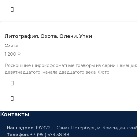
Литография. Охота. Олени. Утки
Охота
1 200
₽
Роскошные широкоформатные гравюры из серии немецких 
девятнадцатого, начала двадцатого века. Фото
Контакты
Наш адрес:
197372, г. Санкт-Петербург, м. Комендантский
Телефон:
+7 (951) 679 38 88