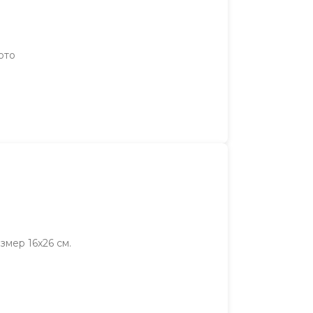
ото
змер 16х26 см.