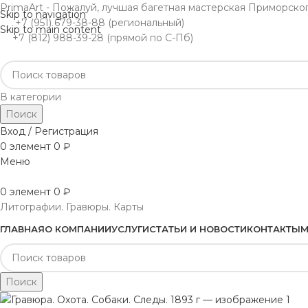
PrimaArt - Пожалуй, лучшая багетная мастерская Приморско
Skip to navigation
+7 (951) 679-38-88 (региональный)
Skip to main content
+7 (812) 988-39-28 (прямой по С-Пб)
В категории
Поиск
Вход / Регистрация
0
элемент
0
₽
Меню
0
элемент
0
₽
Литографии. Гравюры. Карты
ГЛАВНАЯ
О КОМПАНИИ
УСЛУГИ
СТАТЬИ И НОВОСТИ
КОНТАКТЫ
М
Поиск