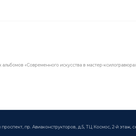
альбомов «Современного искусства в мастер-ксилогравюра
 проспект, пр. Авиаконструкторов, д.5, ТЦ Космос, 2-й этаж, с