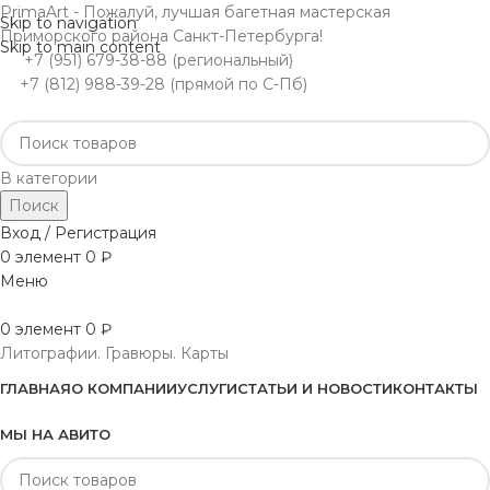
PrimaArt - Пожалуй, лучшая багетная мастерская
Skip to navigation
Приморского района Санкт-Петербурга!
Skip to main content
+7 (951) 679-38-88 (региональный)
+7 (812) 988-39-28 (прямой по С-Пб)
В категории
Поиск
Вход / Регистрация
0
элемент
0
₽
Меню
0
элемент
0
₽
Литографии. Гравюры. Карты
ГЛАВНАЯ
О КОМПАНИИ
УСЛУГИ
СТАТЬИ И НОВОСТИ
КОНТАКТЫ
МЫ НА АВИТО