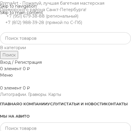
PrimaArt - Пожалуй, лучшая багетная мастерская
Skip to navigation
Приморского района Санкт-Петербурга!
Skip to main content
+7 (951) 679-38-88 (региональный)
+7 (812) 988-39-28 (прямой по С-Пб)
В категории
Поиск
Вход / Регистрация
0
элемент
0
₽
Меню
0
элемент
0
₽
Литографии. Гравюры. Карты
ГЛАВНАЯ
О КОМПАНИИ
УСЛУГИ
СТАТЬИ И НОВОСТИ
КОНТАКТЫ
МЫ НА АВИТО