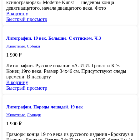
ксилогравюрах» Moderne Kunst — шедевры конца
девятнадцатого, начала двадцатого века. Фото
В корзину
Быстрый просмотр
Литографии. 19 век. Большие. С оттиском. Ч.3
Животные
,
Собаки
1 900
₽
Литографии. Русское издание «А. И И. Гранат и К°».
Конец 19го века. Размер 34х46 см. Присутствуют следы
времени. В паспарту
В корзину
Быстрый просмотр
Литографии. Породы лошадей. 19 век
Животные
,
Лошади
1 900
₽
Гравюры конца 19-го века из русского издания «Брокгауз и
Ефрон». Лошади. Размер 24х32 см. — по 1900. Фото 3 и 4: