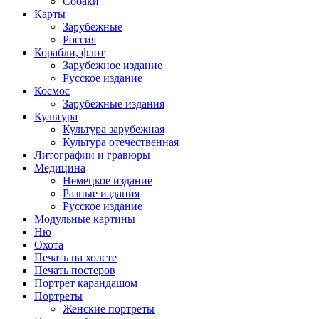
Собаки
Карты
Зарубежные
Россия
Корабли, флот
Зарубежное издание
Русское издание
Космос
Зарубежные издания
Культура
Культура зарубежная
Культура отечественная
Литографии и гравюры
Медицина
Немецкое издание
Разные издания
Русское издание
Модульные картины
Ню
Охота
Печать на холсте
Печать постеров
Портрет карандашом
Портреты
Женские портреты