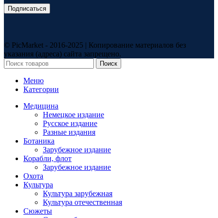
© PicMarket - 2016-2025 | Копирование материалов без
указания (адреса) сайта запрещено.
Поиск
Меню
Категории
Медицина
Немецкое издание
Русское издание
Разные издания
Ботаника
Зарубежное издание
Корабли, флот
Зарубежное издание
Охота
Культура
Культура зарубежная
Культура отечественная
Сюжеты