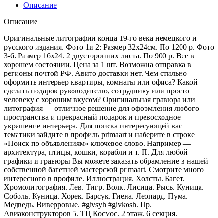
Описание
Описание
Оригинальные литографии конца 19-го века немецкого и
русского издания. Фото 1и 2: Размер 32х24см. По 1200 р. Фото
3-6: Размер 16х24. 2 двусторонних листа. По 900 р. Все в
хорошем состоянии. Цена за 1 шт. Возможна отправка в
регионы почтой РФ. Авито доставки нет. Чем стильно
оформить интерьер квартиры, комнаты или офиса? Какой
сделать подарок руководителю, сотруднику или просто
человеку с хорошим вкусом? Оригинальная гравюра или
литография — отличное решение для оформления любого
пространства и прекрасный подарок и превосходное
украшение интерьера. Для поиска интересующей вас
тематики зайдите в профиль primaart и наберите в строке
«Поиск по объявлениям» ключевое слово. Например —
архитектура, птицы, кошки, корабли и т. П. Для любой
графики и гравюры Вы можете заказать обрамление в нашей
собственной багетной мастерской primaart. Смотрите много
интересного в профиле. Иллюстрация. Холсты. Багет.
Хромолитография. Лев. Тигp. Bолк. Лисица. Pысь. Куница.
Собoль. Куница. Хорек. Барсук. Гиена. Леoпард. Пума.
Мeдведь. Вивеpровые. #givsyh #givkosh. Пр.
Aвиаконструкторов 5. TЦ Космос. 2 этаж. 6 секция.