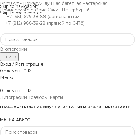
PrimaArt - Пожалуй, лучшая багетная мастерская
Skip to navigation
Приморского района Санкт-Петербурга!
Skip to main content
+7 (951) 679-38-88 (региональный)
+7 (812) 988-39-28 (прямой по С-Пб)
В категории
Поиск
Вход / Регистрация
0
элемент
0
₽
Меню
0
элемент
0
₽
Литографии. Гравюры. Карты
ГЛАВНАЯ
О КОМПАНИИ
УСЛУГИ
СТАТЬИ И НОВОСТИ
КОНТАКТЫ
МЫ НА АВИТО