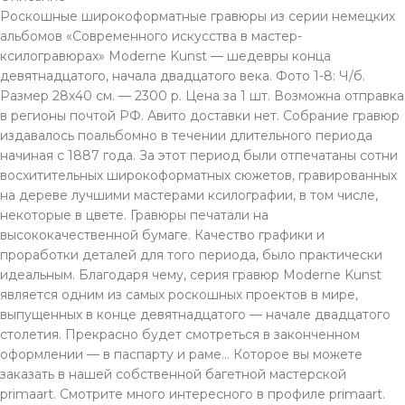
Роскошные широкоформатные гравюры из серии немецких
альбомов «Современного искусства в мастер-
ксилогравюрах» Moderne Kunst — шедевры конца
девятнадцатого, начала двадцатого века. Фото 1-8: Ч/б.
Размер 28х40 см. — 2300 р. Цена за 1 шт. Возможна отправка
в регионы почтой РФ. Авито доставки нет. Собрание гравюр
издавалось поальбомно в течении длительного периода
начиная с 1887 года. За этот период были отпечатаны сотни
восхитительных широкоформатных сюжетов, гравированных
на дереве лучшими мастерами ксилографии, в том числе,
некоторые в цвете. Гравюры печатали на
высококачественной бумаге. Качество графики и
проработки деталей для того периода, было практически
идеальным. Благодаря чему, серия гравюр Moderne Kunst
является одним из самых роскошных проектов в мире,
выпущенных в конце девятнадцатого — начале двадцатого
столетия. Прекрасно будет смотреться в законченном
оформлении — в паспарту и раме… Которое вы можете
заказать в нашей собственной багетной мастерской
primaart. Смотрите много интересного в профиле primaart.