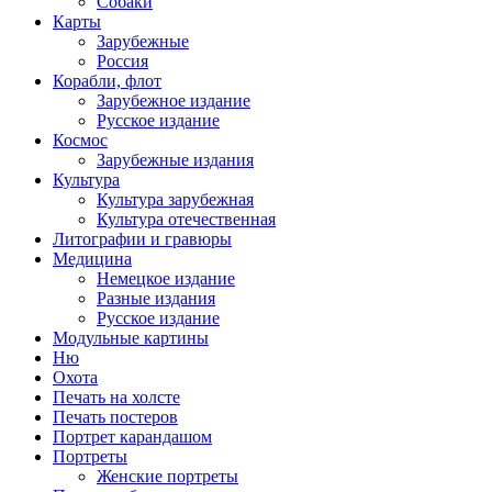
Собаки
Карты
Зарубежные
Россия
Корабли, флот
Зарубежное издание
Русское издание
Космос
Зарубежные издания
Культура
Культура зарубежная
Культура отечественная
Литографии и гравюры
Медицина
Немецкое издание
Разные издания
Русское издание
Модульные картины
Ню
Охота
Печать на холсте
Печать постеров
Портрет карандашом
Портреты
Женские портреты