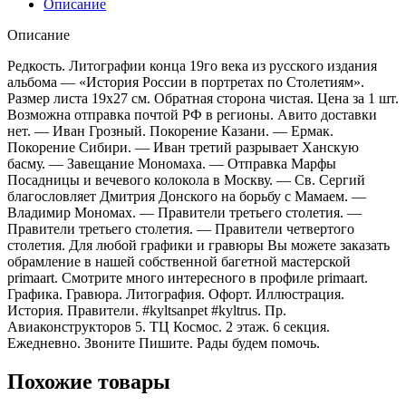
Описание
Описание
Редкость. Литографии конца 19го века из русского издания
альбома — «История России в портретах по Столетиям».
Размер листа 19х27 см. Обратная сторона чистая. Цена за 1 шт.
Возможна отправка почтой РФ в регионы. Авито доставки
нет. — Иван Грозный. Покорение Казани. — Ермак.
Покорение Сибири. — Иван третий разрывает Ханскую
басму. — Завещание Мономаха. — Отправка Марфы
Посадницы и вечевого колокола в Москву. — Св. Сергий
благословляет Дмитрия Донского на борьбу с Мамаем. —
Владимир Мономах. — Правители третьего столетия. —
Правители третьего столетия. — Правители четвертого
столетия. Для любой графики и гравюры Вы можете заказать
обрамление в нашей собственной багетной мастерской
primaart. Смотрите много интересного в профиле primaart.
Графика. Гравюра. Литография. Офорт. Иллюстрация.
История. Правители. #kyltsanpet #kyltrus. Пр.
Aвиаконструкторов 5. TЦ Космос. 2 этаж. 6 секция.
Ежeдневно. Звонитe Пишите. Рады будeм помочь.
Похожие товары