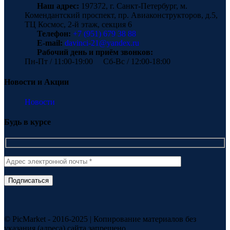
Наш адрес:
197372, г. Санкт-Петербург, м.
Комендантский проспект, пр. Авиаконструкторов, д.5,
ТЦ Космос, 2-й этаж, секция 6
Телефон:
+7 (951) 679 38 88
E-mail:
davinci-21@yandex.ru
Рабочий день и приём звонков:
Пн-Пт / 11:00-19:00 Сб-Вс / 12:00-18:00
Новости и Акции
Новости
Будь в курсе
© PicMarket - 2016-2025 | Копирование материалов без
указания (адреса) сайта запрещено.