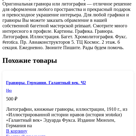
Оригинальная гравюра или литография — отличное решение
для оформления любого пространства и прекрасный подарок
и превосходное украшение интерьера. Для любой графики и
гравюры Вы можете заказать обрамление в нашей
собственной багетной мастерской primaart. Смотрите много
интересного в профиле. Картины. Графика. Гравюра.
Литография. Иллюстрация. Багет. Хромолитография. Фукс.
#erotica. Пр. Aвиаконструкторов 5. TЦ Космос. 2 этаж. 6
секция. Ежeдневно. Звонитe Пишите. Рады будeм помочь.
Похожие товары
Гравюры. Германия. Галантный век. Ч2
Ню
500
₽
Литографии, книжные гравюры, иллюстрации, 1910 г., из
«Иллюстрированной истории нравов (история эrоtиkи)
«Галантный век» Эдуарда Фукса. Издание Мюнхен,
Германия на
В корзину