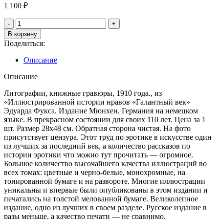
1 100
₽
В корзину
Поделиться:
Описание
Описание
Литографии, книжные гравюры, 1910 года., из
«Иллюстрированной истории нравов «Галантный век»
Эдуарда Фукса. Издание Мюнхен, Германия на немецком
языке. В прекрасном состоянии для своих 110 лет. Цена за 1
шт. Размер 28х48 см. Обратная сторона чистая. На фото
присутствует цензура. Этот труд по эротике в искусстве один
из лучших за последний век, а количество рассказов по
истории эротики что можно тут прочитать — огромное.
Большое количество высочайшего качества иллюстраций во
всех томах: цветные и черно-белые, монохромные, на
тонированной бумаге и на развороте. Многие иллюстрации
уникальны и впервые были опубликованы в этом издании и
печатались на толстой мелованной бумаге. Великолепное
издание, одно из лучших в своем разделе. Русское издание в
разы меньше, а качество печати — не сравнимо.