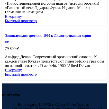
«Иллюстрированной истории нравов (история эротики)
«Галантный век» Эдуарда Фукса. Издание Мюнхен,
Германия на немецком
В корзину
Быстрый просмотр
Энциклопедия эротики. 1960 г. Лимитированная серия
Ню
79 800
₽
Альфред Делво. Современный эротический словарь. К
каждой главе (букве) присутствуют типографские гравюры
по данной тематике. D аеnkzht. 1960 [Alfred Delvau
В корзину
Быстрый просмотр
Контакты
Наш адрес:
197372, г. Санкт-Петербург, м.
Комендантский проспект, пр. Авиаконструкторов, д.5,