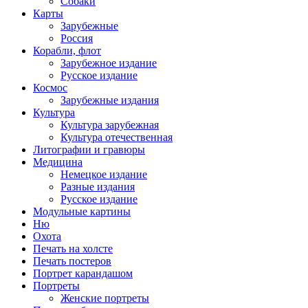
Собаки
Карты
Зарубежные
Россия
Корабли, флот
Зарубежное издание
Русское издание
Космос
Зарубежные издания
Культура
Культура зарубежная
Культура отечественная
Литографии и гравюры
Медицина
Немецкое издание
Разные издания
Русское издание
Модульные картины
Ню
Охота
Печать на холсте
Печать постеров
Портрет карандашом
Портреты
Женские портреты