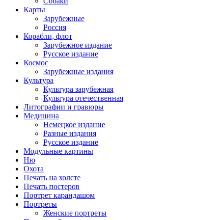
Собаки
Карты
Зарубежные
Россия
Корабли, флот
Зарубежное издание
Русское издание
Космос
Зарубежные издания
Культура
Культура зарубежная
Культура отечественная
Литографии и гравюры
Медицина
Немецкое издание
Разные издания
Русское издание
Модульные картины
Ню
Охота
Печать на холсте
Печать постеров
Портрет карандашом
Портреты
Женские портреты