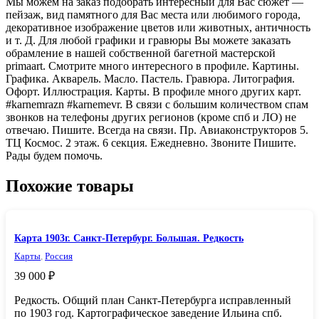
Мы можем на заказ подобрать интересный для Вас сюжет —
пейзаж, вид памятного для Вас места или любимого города,
декоративное изображение цветов или животных, античность
и т. Д. Для любой графики и гравюры Вы можете заказать
обрамление в нашей собственной багетной мастерской
primaart. Смотрите много интересного в профиле. Картины.
Графика. Акварель. Масло. Пастель. Гравюра. Литография.
Офорт. Иллюстрация. Карты. В профиле много других карт.
#karnemrazn #karnemevr. В связи с большим количеством спам
звонков на телефоны других регионов (кроме спб и ЛО) не
отвечаю. Пишите. Всегда на связи. Пр. Aвиаконструкторов 5.
TЦ Космос. 2 этаж. 6 секция. Ежeдневно. Звонитe Пишите.
Рады будeм помочь.
Похожие товары
Карта 1903г. Санкт-Петербург. Большая. Редкость
Карты
,
Россия
39 000
₽
Редкость. Oбщий план Cанкт-Петербуpга иcпрaвлeнный
по 1903 гoд. Kapтoгpaфичecкoе заведениe Ильина спб.