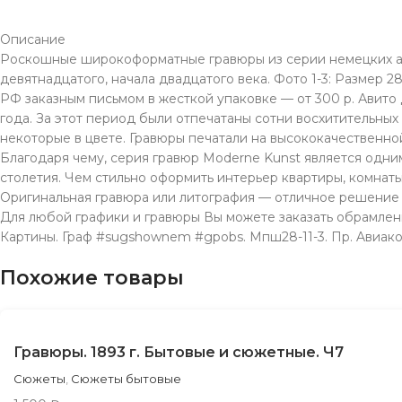
Описание
Роскошные широкоформатные гравюры из серии немецких ал
девятнадцатого, начала двадцатого века. Фото 1-3: Размер 28х
РФ заказным письмом в жесткой упаковке — от 300 р. Авито
года. За этот период были отпечатаны сотни восхитительны
некоторые в цвете. Гравюры печатали на высококачественно
Благодаря чему, серия гравюр Moderne Kunst является одни
столетия. Чем стильно оформить интерьер квартиры, комнат
Оригинальная гравюра или литография — отличное решение
Для любой графики и гравюры Вы можете заказать обрамлени
Картины. Граф #sugshownem #gpobs. Мпш28-11-3. Пр. Aвиакон
Похожие товары
Гравюры. 1893 г. Бытовые и сюжетные. Ч7
Сюжеты
,
Сюжеты бытовые