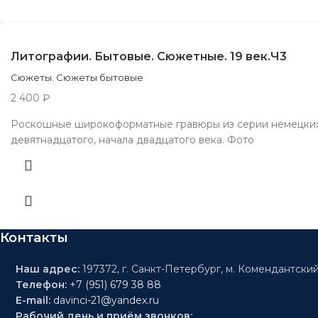
Литографии. Бытовые. Сюжетные. 19 век.Ч3
Сюжеты
,
Сюжеты бытовые
2 400
₽
Роскошные широкоформатные гравюры из серии немецких 
девятнадцатого, начала двадцатого века. Фото
Контакты
Наш адрес:
197372, г. Санкт-Петербург, м. Комендантский
Телефон:
+7 (951) 679 38 88
E-mail:
davinci-21@yandex.ru
Рабочий день и приём звонков: