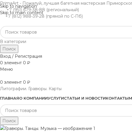
PrimaArt - Пожалуй, лучшая багетная мастерская Приморско
Skip to navigation
+7 (951) 679-38-88 (региональный)
Skip to main content
+7 (812) 988-39-28 (прямой по С-Пб)
В категории
Поиск
Вход / Регистрация
0
элемент
0
₽
Меню
0
элемент
0
₽
Литографии. Гравюры. Карты
ГЛАВНАЯ
О КОМПАНИИ
УСЛУГИ
СТАТЬИ И НОВОСТИ
КОНТАКТЫ
М
Поиск