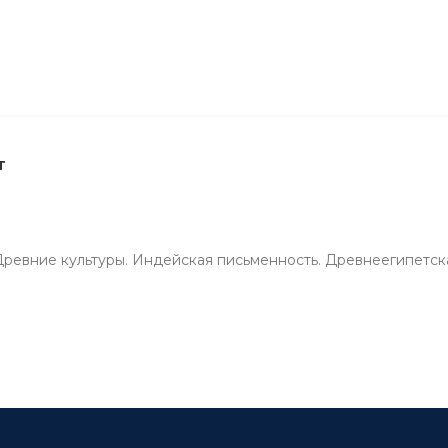
т
 Древние культуры. Индейская письменность. Древнеегипетск