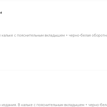
и
В кальке с пояснительным вкладышем + черно-белая оборотна
о издания. В кальке с пояснительным вкладышем + черно-бел