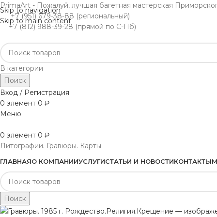
PrimaArt - Пожалуй, лучшая багетная мастерская Приморско
Skip to navigation
+7 (951) 679-38-88 (региональный)
Skip to main content
+7 (812) 988-39-28 (прямой по С-Пб)
В категории
Поиск
Вход / Регистрация
0
элемент
0
₽
Меню
0
элемент
0
₽
Литографии. Гравюры. Карты
ГЛАВНАЯ
О КОМПАНИИ
УСЛУГИ
СТАТЬИ И НОВОСТИ
КОНТАКТЫ
М
Поиск