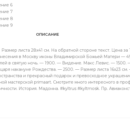
ОПИСАНИЕ
 Размер листа 28х41 см. На обратной стороне текст. Цена за
енесения в Москву иконы Владимирской Божьей Матери — 49
лей в святую ночь. — 1900. — Видение. Макс Левис. — 1500.
аря накануне Рождества. — 2500. — Размер листа 16х23 см.
странства и прекрасный подарок и превосходное украшение
й мастерской primaart. Смотрите много интересного в профи
ости. История. Мадонна. #kyltrus #kyltmosk. Пр. Aвиаконстр