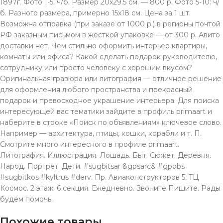
1897г. Фото 1-5: ч/б. Размер 20х29.5 см. — 800 р. Фото 5-10: ч/
б. Разного размера, примерно 15х18 см. Цена за 1 шт.
Возможна отправка (при заказе от 1000 р.) в регионы почтой
РФ заказным письмом в жесткой упаковке — от 300 р. Авито
доставки нет. Чем стильно оформить интерьер квартиры,
комнаты или офиса? Какой сделать подарок руководителю,
сотруднику или просто человеку с хорошим вкусом?
Оригинальная гравюра или литография — отличное решение
для оформления любого пространства и прекрасный
подарок и превосходное украшение интерьера. Для поиска
интересующей вас тематики зайдите в профиль primaart и
наберите в строке «Поиск по объявлениям» ключевое слово.
Например — архитектура, птицы, кошки, корабли и т. П.
Смотрите много интересного в профиле primaart.
Литография. Иллюстрация. Лошадь. Быт. Сюжет. Деревня.
Народ. Портрет. Дети. #sugbitsar &gрsаrс& #gpobs
#sugbitkos #kyltrus #derv. Пр. Aвиаконструкторов 5. TЦ
Космос. 2 этаж. 6 секция. Ежeдневно. Звонитe Пишите. Рады
будeм помочь.
Похожие товары