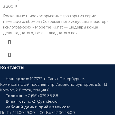
3 200
₽
Роскошные широкоформатные гравюры из серии
немецких альбомов «Современного искусства в мастер-
ксилогравюрах » Moderne Kunst — шедевры конца
девятнадцатого, начала двадцатого века.
Контакты
Наш адрес:
197372, г. Санкт-Петербург, м.
Комендантский проспект, пр. Авиаконструкторов, д.5, ТЦ
Космос, 2-й этаж, секция 6
Телефон:
+7 (951) 679 38 88
E-mail:
davinci-21@yandex.ru
Рабочий день и приём звонков:
Пн-Пт / 11:00-19:00 Сб-Вс / 12:00-18:00