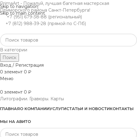
PrimaArt - Пожалуй, лучшая багетная мастерская
Skip to navigation
Приморского района Санкт-Петербурга!
Skip to main content
+7 (951) 679-38-88 (региональный)
+7 (812) 988-39-28 (прямой по С-Пб)
В категории
Поиск
Вход / Регистрация
0
элемент
0
₽
Меню
0
элемент
0
₽
Литографии. Гравюры. Карты
ГЛАВНАЯ
О КОМПАНИИ
УСЛУГИ
СТАТЬИ И НОВОСТИ
КОНТАКТЫ
МЫ НА АВИТО