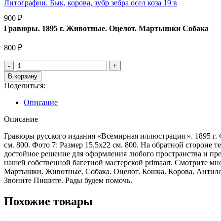
Литографии. Бык, корова, зубр зебра осел коза 19 в
900
₽
Гравюры. 1895 г. Животные. Оцелот. Мартышки Собака
800
₽
В корзину
Поделиться:
Описание
Описание
Гравюры русского издания «Всемирная иллюстрация ». 1895 г. Фо
см. 800. Фото 7: Размер 15,5х22 см. 800. На обратной стороне
достойное решение для оформления любого пространства и пре
нашей собственной багетной мастерской primaart. Смотрите м
Мартышки. Животные. Собака. Оцелот. Кошка. Корова. Антилопа.
Звонитe Пишите. Рады будeм помочь.
Похожие товары