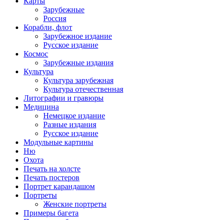
Карты
Зарубежные
Россия
Корабли, флот
Зарубежное издание
Русское издание
Космос
Зарубежные издания
Культура
Культура зарубежная
Культура отечественная
Литографии и гравюры
Медицина
Немецкое издание
Разные издания
Русское издание
Модульные картины
Ню
Охота
Печать на холсте
Печать постеров
Портрет карандашом
Портреты
Женские портреты
Примеры багета