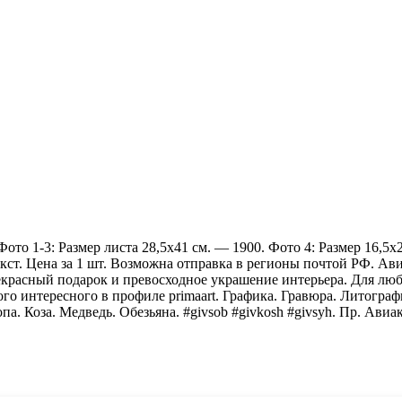
то 1-3: Размер листа 28,5х41 см. — 1900. Фото 4: Размер 16,5х24
 текст. Цена за 1 шт. Возможна отправка в регионы почтой РФ. А
красный подарок и превосходное украшение интерьера. Для люб
ного интересного в профиле primaart. Графика. Гравюра. Литогр
 Коза. Медведь. Обезьяна. #givsob #givkosh #givsyh. Пр. Aвиак