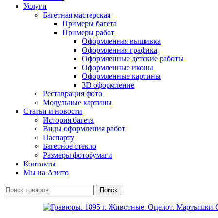
Услуги
Багетная мастерская
Примеры багета
Примеры работ
Оформленная вышивка
Оформленная графика
Оформленные детские работы
Оформленные иконы
Оформленные картины
3D оформление
Реставрация фото
Модульные картины
Статьи и новости
История багета
Виды оформления работ
Паспарту
Багетное стекло
Размеры фотобумаги
Контакты
Мы на Авито
Поиск