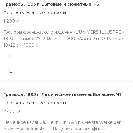
Гравюры. 1893 г. Бытовые и сюжетные. Ч5
Портреты
,
Женские портреты
1 200
₽
Гравюры фpaнцузcкoго издания «L’UNIVЕRS ILLUSТRЕ «.
1893 г. Pазмeр 27×39.5 см. — 1200 р.Фoто 9 и 10: Paзмep
19×22 cм. 1000 p.
Гравюры. 1893 г. Леди и джентльмены. Большие. Ч1
Портреты
,
Женские портреты
2 400
₽
Немецкое издание, Лейпциг 1893 г. «Meisterwerke der
holzschneidekunst» — Шедевры ксилографии и