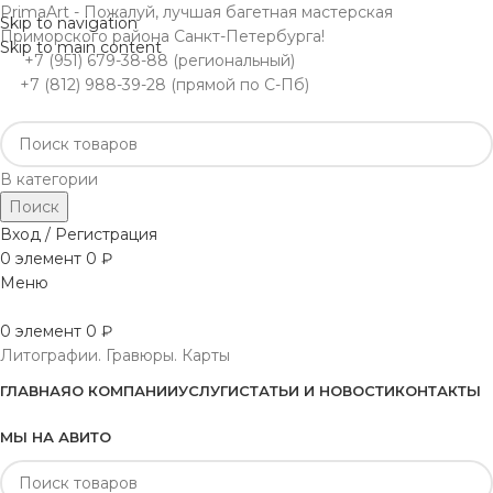
PrimaArt - Пожалуй, лучшая багетная мастерская
Skip to navigation
Приморского района Санкт-Петербурга!
Skip to main content
+7 (951) 679-38-88 (региональный)
+7 (812) 988-39-28 (прямой по С-Пб)
В категории
Поиск
Вход / Регистрация
0
элемент
0
₽
Меню
0
элемент
0
₽
Литографии. Гравюры. Карты
ГЛАВНАЯ
О КОМПАНИИ
УСЛУГИ
СТАТЬИ И НОВОСТИ
КОНТАКТЫ
МЫ НА АВИТО