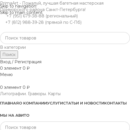
PrimaArt - Пожалуй, лучшая багетная мастерская
Skip to navigation
Приморского района Санкт-Петербурга!
Skip to main content
+7 (951) 679-38-88 (региональный)
+7 (812) 988-39-28 (прямой по С-Пб)
В категории
Поиск
Вход / Регистрация
0
элемент
0
₽
Меню
0
элемент
0
₽
Литографии. Гравюры. Карты
ГЛАВНАЯ
О КОМПАНИИ
УСЛУГИ
СТАТЬИ И НОВОСТИ
КОНТАКТЫ
МЫ НА АВИТО