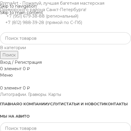
PrimaArt - Пожалуй, лучшая багетная мастерская
Skip to navigation
Приморского района Санкт-Петербурга!
Skip to main content
+7 (951) 679-38-88 (региональный)
+7 (812) 988-39-28 (прямой по С-Пб)
В категории
Поиск
Вход / Регистрация
0
элемент
0
₽
Меню
0
элемент
0
₽
Литографии. Гравюры. Карты
ГЛАВНАЯ
О КОМПАНИИ
УСЛУГИ
СТАТЬИ И НОВОСТИ
КОНТАКТЫ
МЫ НА АВИТО