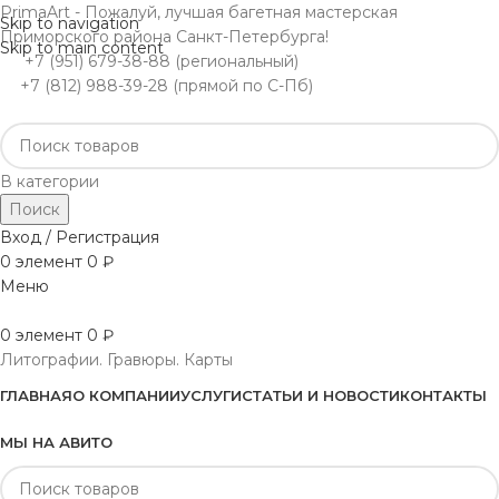
PrimaArt - Пожалуй, лучшая багетная мастерская
Skip to navigation
Приморского района Санкт-Петербурга!
Skip to main content
+7 (951) 679-38-88 (региональный)
+7 (812) 988-39-28 (прямой по С-Пб)
В категории
Поиск
Вход / Регистрация
0
элемент
0
₽
Меню
0
элемент
0
₽
Литографии. Гравюры. Карты
ГЛАВНАЯ
О КОМПАНИИ
УСЛУГИ
СТАТЬИ И НОВОСТИ
КОНТАКТЫ
МЫ НА АВИТО